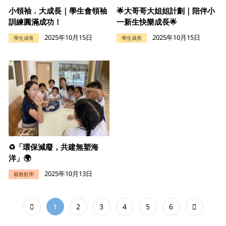
小領袖．大成長｜學生會領袖
🌟大哥哥大姐姐計劃｜陪伴小
訓練圓滿成功！
一新生快樂成長🌟
2025年10月15日
2025年10月15日
學生成長
學生成長
♻️「環保減廢，共建無塑海
洋」🌍
2025年10月13日
嚴教歡學
1
2
3
4
5
6