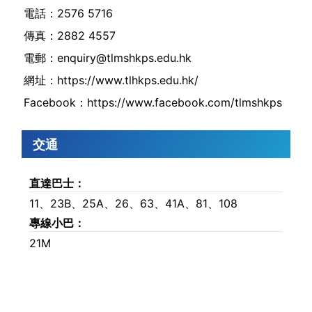
電話：2576 5716
傳真：2882 4557
電郵：
enquiry@tlmshkps.edu.hk
網址：https://www.tlhkps.edu.hk/
Facebook：https://www.facebook.com/tlmshkps
交通
直達巴士：
11、23B、25A、26、63、41A、81、108
專線小巴：
21M