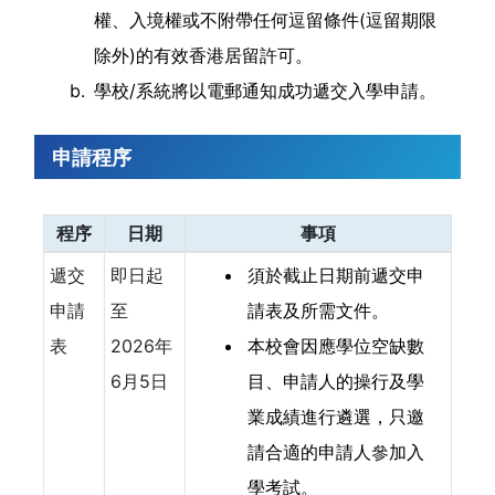
權、入境權或不附帶任何逗留條件(逗留期限
除外)的有效香港居留許可。
學校/系統將以電郵通知成功遞交入學申請。
申請程序
程序
日期
事項
遞交
即日起
須於截止日期前遞交申
申請
至
請表及所需文件。
表
2026年
本校會因應學位空缺數
6月5日
目、申請人的操行及學
業成績進行遴選，只邀
請合適的申請人參加入
學考試。