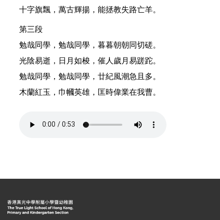
十字旗飄，萬古輝揚，能拯教失路亡羊。
第三段
勉哉同學，勉哉同學，暮暮朝朝同切磋。
光陰易逝，日月如梭，催人歲月易蹉跎。
勉哉同學，勉哉同學，廿紀風潮急且多。
木蘭紅玉，巾幗英雄，匡時偉業在我曹。