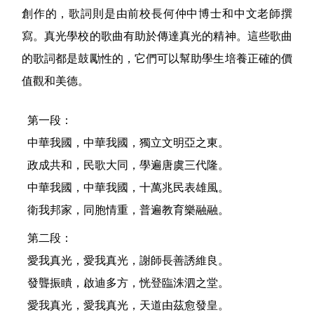
創作的，歌詞則是由前校長何仲中博士和中文老師撰
寫。真光學校的歌曲有助於傳達真光的精神。這些歌曲
的歌詞都是鼓勵性的，它們可以幫助學生培養正確的價
值觀和美德。
第一段：
中華我國，中華我國，獨立文明亞之東。
政成共和，民歌大同，學遍唐虞三代隆。
中華我國，中華我國，十萬兆民表雄風。
衛我邦家，同胞情重，普遍教育樂融融。
第二段：
愛我真光，愛我真光，謝師長善誘維良。
發聾振瞶，啟迪多方，恍登臨洙泗之堂。
愛我真光，愛我真光，天道由茲愈發皇。