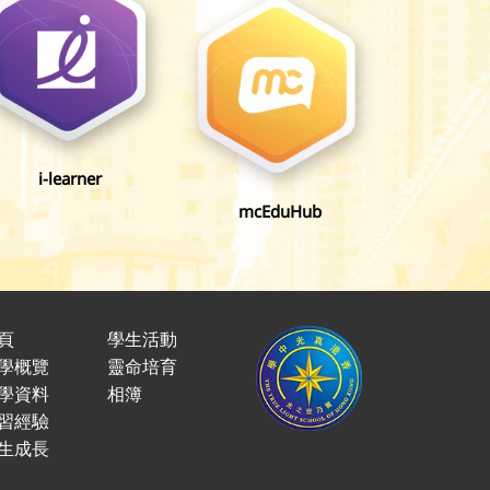
i-learner
e-Sma
mcEduHub
頁
學生活動
學概覽
靈命培育
學資料
相簿
習經驗
生成長