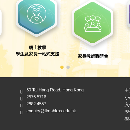
網上教學
學生及家長一站式支援
家長教師聯誼會
50 Tai Hang Road, Hong Kong
主
2576 5716
小
2882 4557
入
enquiry@tlmshkps.edu.hk
學
學