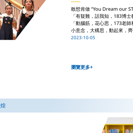
敢想肯做 “You Dream our S
「有疑難，話我知，183博士
「動腦筋，花心思，173老師
小意念，大構思，動起來，齊學
2023-10-05
瀏覽更多+
輝煌