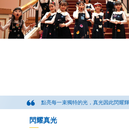
點亮每一束獨特的光，真光因此閃耀
閃耀真光