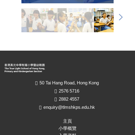
50 Tai Hang Road, Hong Kong
2576 5716
2882 4557
enquiry@tlmshkps.edu.hk
主頁
小學概覽