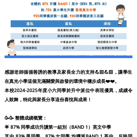
感謝老師循循善誘的教導及家長全力的支持💪🏻💪🏻，讓學生
在真光小學這個充滿關愛與啟發的環境中穩步成長❤️❤️。
本校2024-2025年度小六同學於升中派位中表現優異，成績令
人鼓舞，特此與家長分享這份喜悅與成果！
🥳🥳 整體成績概覽：
🌟 87% 同學成功升讀第一組別（BAND 1）英文中學
其中 83% 男同學、87% 女同學 均獲派BAND 1 英中，反映同