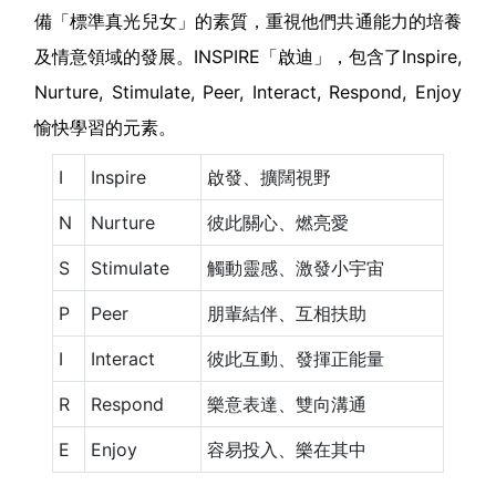
備「標準真光兒女」的素質，重視他們共通能力的培養
及情意領域的發展。INSPIRE「啟迪」，包含了Inspire,
Nurture, Stimulate, Peer, Interact, Respond, Enjoy
愉快學習的元素。
I
Inspire
啟發、擴闊視野
N
Nurture
彼此關心、燃亮愛
S
Stimulate
觸動靈感、激發小宇宙
P
Peer
朋輩結伴、互相扶助
I
Interact
彼此互動、發揮正能量
R
Respond
樂意表達、雙向溝通
E
Enjoy
容易投入、樂在其中