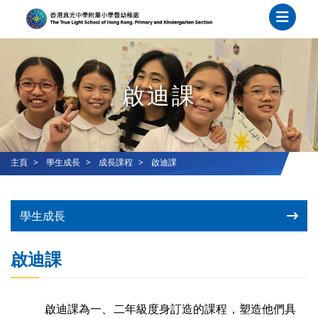
啟迪課
主頁
學生成長
成長課程
啟迪課
學生成長
啟迪課
啟迪課為一、二年級度身訂造的課程，塑造他們具