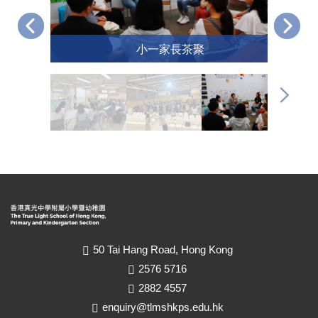
小一家長茶聚
50 Tai Hang Road, Hong Kong
2576 5716
2882 4557
enquiry@tlmshkps.edu.hk